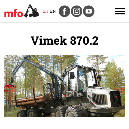
ET
EN
Vimek 870.2